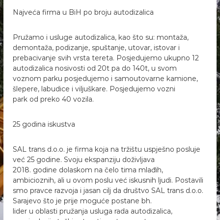
a
r
Najveća firma u BiH po broju autodizalica
l
a
i
c
j
Pružamo i usluge autodizalica, kao što su: montaža,
a
e
demontaža, podizanje, spuštanje, utovar, istovar i
i
v
k
prebacivanje svih vrsta tereta. Posjedujemo ukupno 12
o
autodizalica nosivosti od 20t pa do 140t, u svom
o
r
voznom parku posjedujemo i samoutovarne kamione,
p
šlepere, labudice i viljuškare. Posjedujemo vozni
i
park od preko 40 vozila.
25 godina iskustva
SAL trans d.o.o. je firma koja na tržištu uspješno posluje
već 25 godine. Svoju ekspanziju doživljava
2018. godine dolaskom na čelo tima mlađih,
ambicioznih, ali u ovom poslu već iskusnih ljudi. Postavili
smo pravce razvoja i jasan cilj da društvo SAL trans d.o.o.
Sarajevo što je prije moguće postane bh.
lider u oblasti pružanja usluga rada autodizalica,