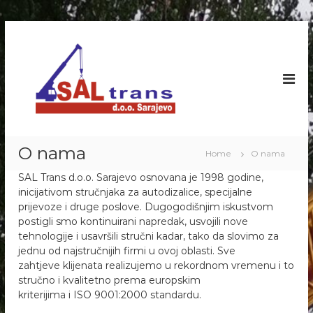
S
k
S
I
z
i
a
n
p
l
a
t
-
j
o
m
T
c
l
r
o
j
a
i
n
O nama
Home
O nama
v
t
n
a
e
s
SAL Trans d.o.o. Sarajevo osnovana je 1998 godine,
n
n
inicijativom stručnjaka za autodizalice, specijalne
d
j
t
e
prijevoze i druge poslove. Dugogodišnjim iskustvom
.
a
postigli smo kontinuirani napredak, usvojili nove
o
u
tehnologije i usavršili stručni kadar, tako da slovimo za
.
t
jednu od najstručnijih firmi u ovoj oblasti. Sve
o
o
zahtjeve klijenata realizujemo u rekordnom vremenu i to
-
.
stručno i kvalitetno prema europskim
d
S
i
kriterijima i ISO 9001:2000 standardu.
z
a