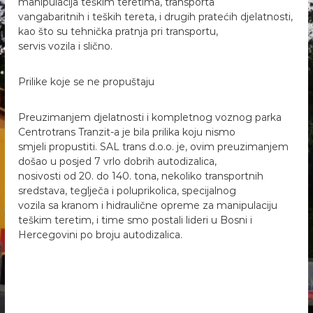
manipulacija teškim teretima, transporta
vangabaritnih i teških tereta, i drugih pratećih djelatnosti,
kao što su tehnička pratnja pri transportu,
servis vozila i slično.
Prilike koje se ne propuštaju
Preuzimanjem djelatnosti i kompletnog voznog parka
Centrotrans Tranzit-a je bila prilika koju nismo
smjeli propustiti. SAL trans d.o.o. je, ovim preuzimanjem
došao u posjed 7 vrlo dobrih autodizalica,
nosivosti od 20. do 140. tona, nekoliko transportnih
sredstava, teglječa i poluprikolica, specijalnog
vozila sa kranom i hidraulične opreme za manipulaciju
teškim teretim, i time smo postali lideri u Bosni i
Hercegovini po broju autodizalica.